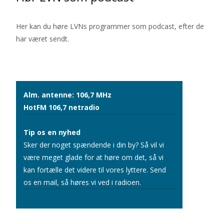
Her kan du høre LVNs programmer som podcast, efter de
har været sendt.
Alm. antenne: 106,7 MHz
HotFM 106,7 netradio
Tip os en nyhed
Sker der noget spændende i din by? Så vil vi
være meget glade for at høre om det, så vi
kan fortælle det videre til vores lyttere.
Send
os en mail
, så høres vi ved i radioen.