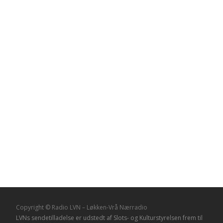
Copyright © Radio LVN – Løkken-Vrå Nærradio
LVNs sendetilladelse er udstedt af Slots- og Kulturstyrelsen frem til