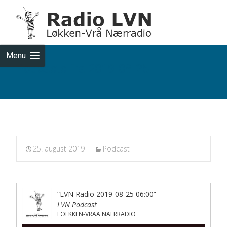
Skip
to
cont
Menu
Podcasts fra 2019-08-25
25. august 2019
Podcast
“LVN Radio 2019-08-25 06:00”
LVN Podcast
LOEKKEN-VRAA NAERRADIO