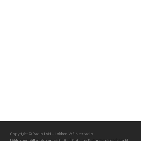
Copyright © Radio LVN – Løkken-Vrå Nærradio
LVNs sendetilladelse er udstedt af Slots- og Kulturstyrelsen frem til