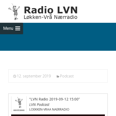
Skip
to
cont
Menu
Podcasts fra 2019-09-12
12. september 2019
Podcast
“LVN Radio 2019-09-12 15:00”
LVN Podcast
LOEKKEN-VRAA NAERRADIO