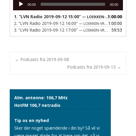
Lydafspiller
00:00
00:00
1.
“LVN Radio 2019-09-12 15:00”
1:00:00
— LOEKKEN-VRAA NAERRADIO
2.
“LVN Radio 2019-09-12 16:00”
1:00:00
— LOEKKEN-VRAA NAERRADIO
3.
“LVN Radio 2019-09-12 17:00”
59:53
— LOEKKEN-VRAA NAERRADIO
Post
←
Podcasts fra 2019-09-08
Podcasts fra 2019-09-13
→
navigation
Alm. antenne: 106,7 MHz
HotFM 106,7 netradio
Tip os en nyhed
Sker der noget spændende i din by? Så vil vi
være meget glade for at høre om det, så vi