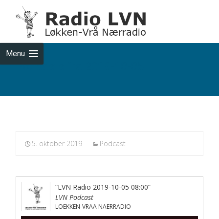
Skip
to
cont
Menu
Podcasts fra 2019-10-05
5. oktober 2019
Podcast
“LVN Radio 2019-10-05 08:00”
LVN Podcast
LOEKKEN-VRAA NAERRADIO