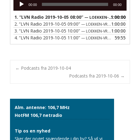
Lydafspiller
00:00
00:00
1.
“LVN Radio 2019-10-05 08:00”
1:00:00
— LOEKKEN-VRAA NAERRADIO
2.
“LVN Radio 2019-10-05 09:00”
1:00:00
— LOEKKEN-VRAA NAERRADIO
3.
“LVN Radio 2019-10-05 10:00”
1:00:00
— LOEKKEN-VRAA NAERRADIO
4.
“LVN Radio 2019-10-05 11:00”
59:55
— LOEKKEN-VRAA NAERRADIO
Post
←
Podcasts fra 2019-10-04
Podcasts fra 2019-10-06
→
navigation
Alm. antenne: 106,7 MHz
HotFM 106,7 netradio
Tip os en nyhed
Sker der noget spændende i din by? Så vil vi