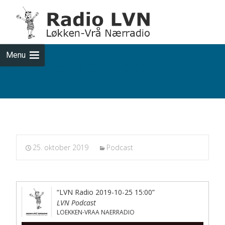
Skip
to
cont
Menu
Podcasts fra 2019-10-25
25. oktober 2019
Podcast
“LVN Radio 2019-10-25 15:00”
LVN Podcast
LOEKKEN-VRAA NAERRADIO