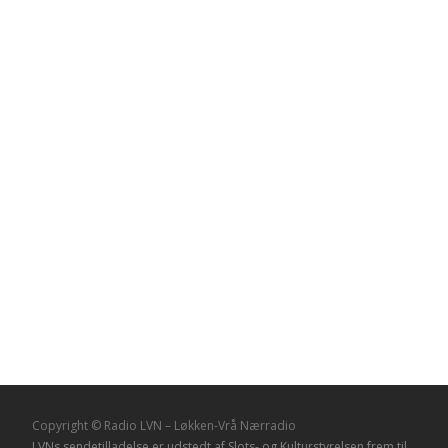
Copyright © Radio LVN – Løkken-Vrå Nærradio
LVNs sendetilladelse er udstedt af Slots- og Kulturstyrelsen frem til