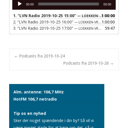
Lydafspiller
00:00
00:00
1.
“LVN Radio 2019-10-25 15:00”
1:00:00
— LOEKKEN-VRAA NAERRADIO
2.
“LVN Radio 2019-10-25 16:00”
1:00:00
— LOEKKEN-VRAA NAERRADIO
3.
“LVN Radio 2019-10-25 17:00”
59:47
— LOEKKEN-VRAA NAERRADIO
Post
←
Podcasts fra 2019-10-24
Podcasts fra 2019-10-26
→
navigation
Alm. antenne: 106,7 MHz
HotFM 106,7 netradio
Tip os en nyhed
Sker der noget spændende i din by? Så vil vi
være meget glade for at høre om det, så vi