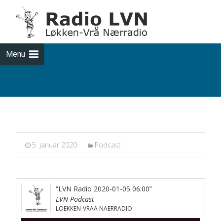
Skip
to
cont
Menu
Podcasts fra 2020-01-05
5. januar 2020
Podcast
“LVN Radio 2020-01-05 06:00”
LVN Podcast
LOEKKEN-VRAA NAERRADIO