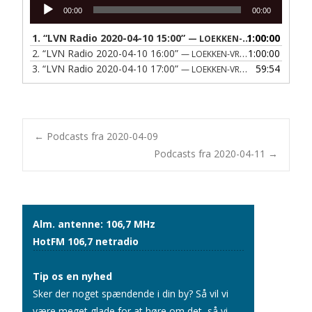
Lydafspiller
00:00
00:00
1.
“LVN Radio 2020-04-10 15:00”
1:00:00
— LOEKKEN-VRAA NAERRADIO
2.
“LVN Radio 2020-04-10 16:00”
1:00:00
— LOEKKEN-VRAA NAERRADIO
3.
“LVN Radio 2020-04-10 17:00”
59:54
— LOEKKEN-VRAA NAERRADIO
Post
←
Podcasts fra 2020-04-09
Podcasts fra 2020-04-11
→
navigation
Alm. antenne: 106,7 MHz
HotFM 106,7 netradio
Tip os en nyhed
Sker der noget spændende i din by? Så vil vi
være meget glade for at høre om det, så vi