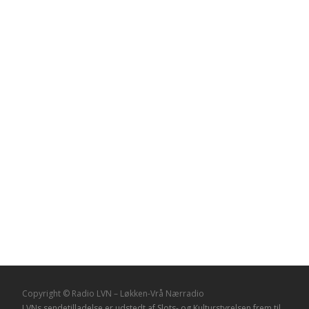
Copyright © Radio LVN – Løkken-Vrå Nærradio
LVNs sendetilladelse er udstedt af Slots- og Kulturstyrelsen frem til