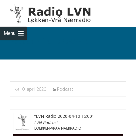
Skip
to
cont
Menu
Podcasts fra 2020-04-10
10. april 2020
Podcast
“LVN Radio 2020-04-10 15:00”
LVN Podcast
LOEKKEN-VRAA NAERRADIO