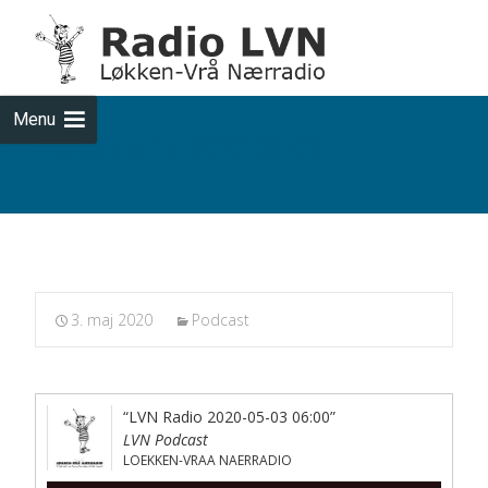
Skip
to
cont
Menu
Podcasts fra 2020-05-03
3. maj 2020
Podcast
“LVN Radio 2020-05-03 06:00”
LVN Podcast
LOEKKEN-VRAA NAERRADIO