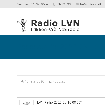
Stadionvej 11, 9760 Vrå
98981999
lvn@radiolvn.dk
Podcasts fra 2020-05-16
16. maj 2020
Podcast
“LVN Radio 2020-05-16 08:00”