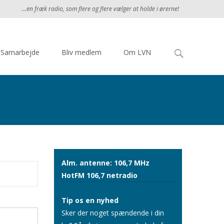
...en fræk radio, som flere og flere vælger at holde i ørerne!
Søg
Samarbejde
Bliv medlem
Om LVN
efter:
Alm. antenne: 106,7 MHz
HotFM 106,7 netradio
Tip os en nyhed
Sker der noget spændende i din