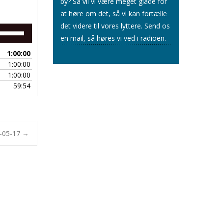
by? Så vil vi være meget glade for
at høre om det, så vi kan fortælle
det videre til vores lyttere.
Send os
Brug
en mail
, så høres vi ved i radioen.
op/ned
piletasterne
1:00:00
for
1:00:00
at
1:00:00
skrue
59:54
op
eller
ned
for
lyden.
0-05-17
→