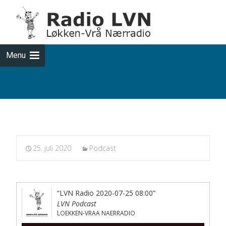
Skip
to
cont
Menu
Podcasts fra 2020-07-25
25. juli 2020
Podcast
“LVN Radio 2020-07-25 08:00”
LVN Podcast
LOEKKEN-VRAA NAERRADIO