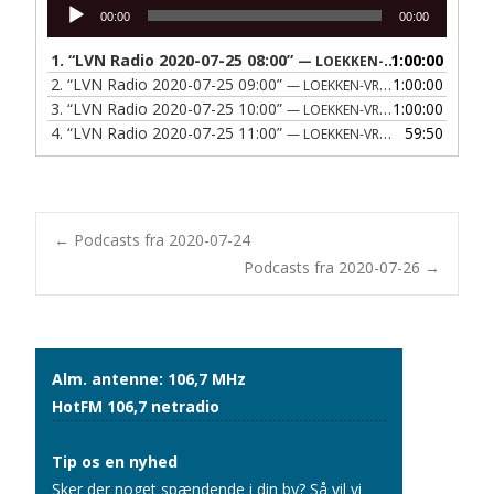
Lydafspiller
00:00
00:00
1.
“LVN Radio 2020-07-25 08:00”
1:00:00
— LOEKKEN-VRAA NAERRADIO
2.
“LVN Radio 2020-07-25 09:00”
1:00:00
— LOEKKEN-VRAA NAERRADIO
3.
“LVN Radio 2020-07-25 10:00”
1:00:00
— LOEKKEN-VRAA NAERRADIO
4.
“LVN Radio 2020-07-25 11:00”
59:50
— LOEKKEN-VRAA NAERRADIO
Post
←
Podcasts fra 2020-07-24
Podcasts fra 2020-07-26
→
navigation
Alm. antenne: 106,7 MHz
HotFM 106,7 netradio
Tip os en nyhed
Sker der noget spændende i din by? Så vil vi