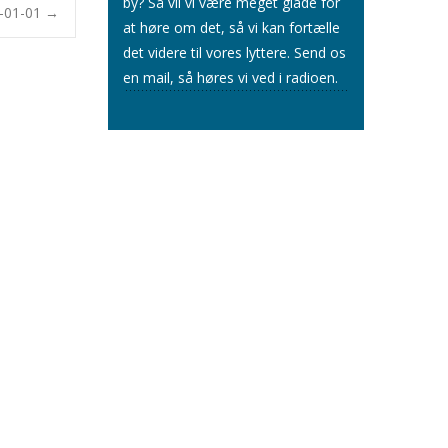
by? Så vil vi være meget glade for
1-01-01
→
at høre om det, så vi kan fortælle
det videre til vores lyttere.
Send os
en mail
, så høres vi ved i radioen.