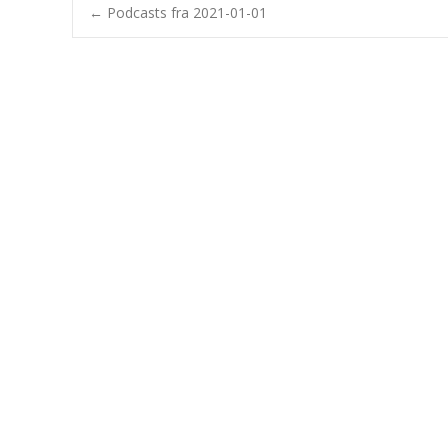
Post
←
Podcasts fra 2021-01-01
navigation