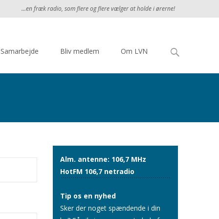
...en fræk radio, som flere og flere vælger at holde i ørerne!
Søg
Samarbejde
Bliv medlem
Om LVN
efter:
Alm. antenne: 106,7 MHz
HotFM 106,7 netradio
Tip os en nyhed
Sker der noget spændende i din