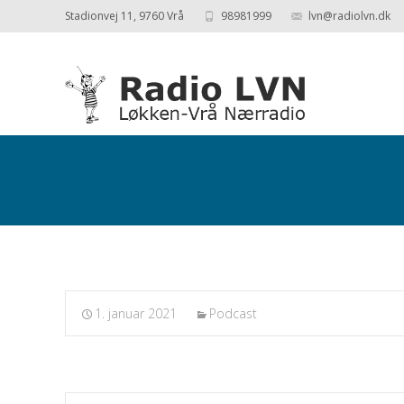
Stadionvej 11, 9760 Vrå
98981999
lvn@radiolvn.dk
Podcasts fra 2021-01-01
1. januar 2021
Podcast