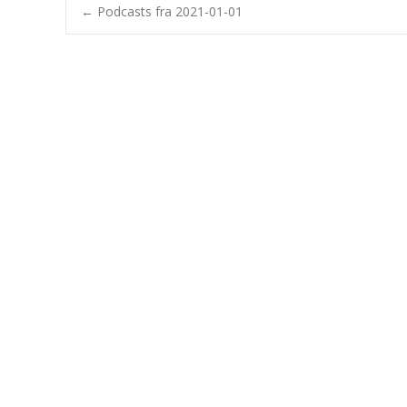
Post
←
Podcasts fra 2021-01-01
navigation