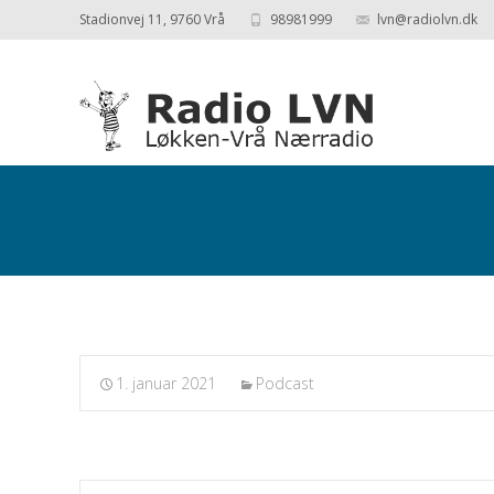
Stadionvej 11, 9760 Vrå
98981999
lvn@radiolvn.dk
Podcasts fra 2021-01-01
1. januar 2021
Podcast