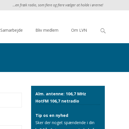
...en fræk radio, som flere og flere vælger at holde i ørerne!
Søg
Samarbejde
Bliv medlem
Om LVN
efter:
Alm. antenne: 106,7 MHz
HotFM 106,7 netradio
Tip os en nyhed
Sker der noget spændende i din