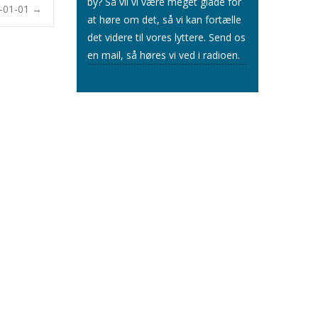
by? Så vil vi være meget glade for
1-01-01
→
at høre om det, så vi kan fortælle
det videre til vores lyttere.
Send os
en mail
, så høres vi ved i radioen.