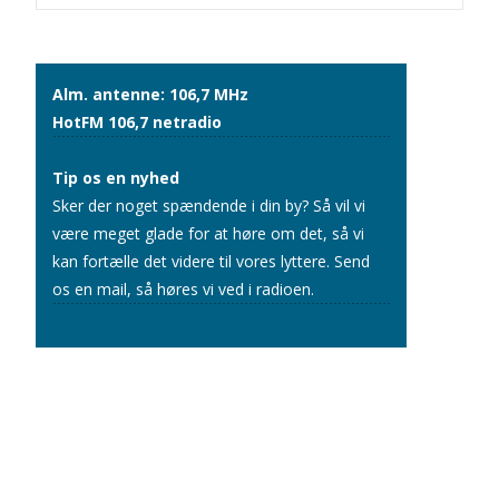
navigation
Alm. antenne: 106,7 MHz
HotFM 106,7 netradio
Tip os en nyhed
Sker der noget spændende i din by? Så vil vi
være meget glade for at høre om det, så vi
kan fortælle det videre til vores lyttere.
Send
os en mail
, så høres vi ved i radioen.