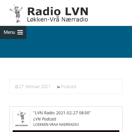
Skip
to
cont
Menu
Podcasts fra 2021-02-27
27. februar 2021
Podcast
“LVN Radio 2021-02-27 08:00”
LVN Podcast
LOEKKEN-VRAA NAERRADIO