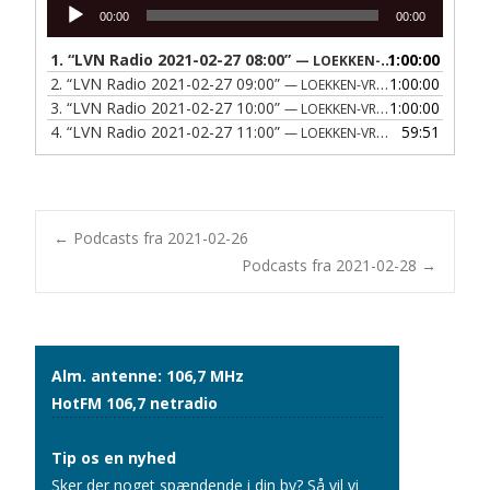
Lydafspiller
00:00
00:00
1.
“LVN Radio 2021-02-27 08:00”
1:00:00
— LOEKKEN-VRAA NAERRADIO
2.
“LVN Radio 2021-02-27 09:00”
1:00:00
— LOEKKEN-VRAA NAERRADIO
3.
“LVN Radio 2021-02-27 10:00”
1:00:00
— LOEKKEN-VRAA NAERRADIO
4.
“LVN Radio 2021-02-27 11:00”
59:51
— LOEKKEN-VRAA NAERRADIO
Post
←
Podcasts fra 2021-02-26
Podcasts fra 2021-02-28
→
navigation
Alm. antenne: 106,7 MHz
HotFM 106,7 netradio
Tip os en nyhed
Sker der noget spændende i din by? Så vil vi