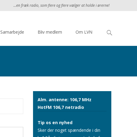
...en fræk radio, som flere og flere vælger at holde i ørerne!
Søg
Samarbejde
Bliv medlem
Om LVN
efter:
Alm. antenne: 106,7 MHz
HotFM 106,7 netradio
Tip os en nyhed
Sker der noget spændende i din