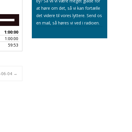
by? Så vil vi være meget glade for
at høre om det, så vi kan fortælle
det videre til vores lyttere.
Send os
Brug
en mail
, så høres vi ved i radioen.
op/ned
piletasterne
1:00:00
for
1:00:00
at
59:53
skrue
op
eller
ned
for
1-06-04
→
lyden.