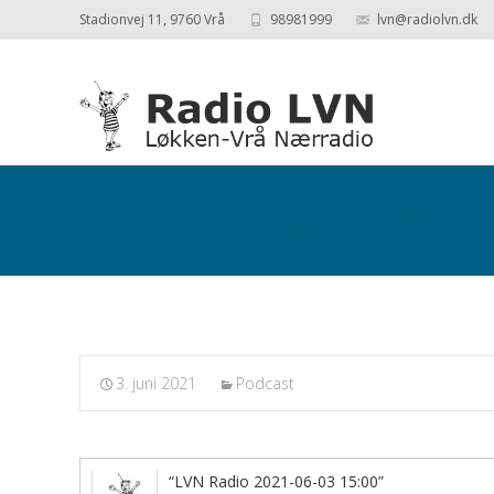
Stadionvej 11, 9760 Vrå
98981999
lvn@radiolvn.dk
Podcasts fra 2021-06-03
3. juni 2021
Podcast
“LVN Radio 2021-06-03 15:00”