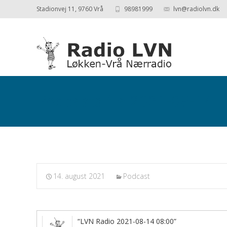
Stadionvej 11, 9760 Vrå
98981999
lvn@radiolvn.dk
Podcasts fra 2021-08-14
14. august 2021
Podcast
“LVN Radio 2021-08-14 08:00”