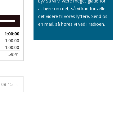
by? Så vil vi være meget glade for
at høre om det, så vi kan fortælle
det videre til vores lyttere.
Send os
Brug
en mail
, så høres vi ved i radioen.
op/ned
piletasterne
1:00:00
for
1:00:00
at
1:00:00
skrue
59:41
op
eller
ned
for
lyden.
1-08-15
→