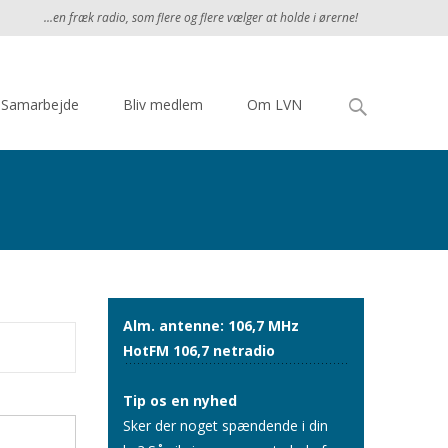
...en fræk radio, som flere og flere vælger at holde i ørerne!
Søg
Samarbejde
Bliv medlem
Om LVN
efter:
Alm. antenne: 106,7 MHz
HotFM 106,7 netradio
Tip os en nyhed
Sker der noget spændende i din