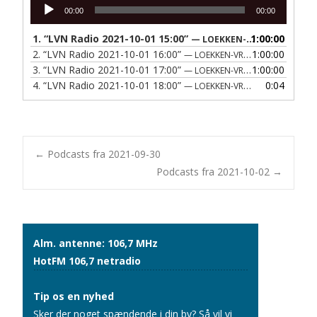
Lydafspiller
00:00
00:00
1.
“LVN Radio 2021-10-01 15:00”
1:00:00
— LOEKKEN-VRAA NAERRADIO
2.
“LVN Radio 2021-10-01 16:00”
1:00:00
— LOEKKEN-VRAA NAERRADIO
3.
“LVN Radio 2021-10-01 17:00”
1:00:00
— LOEKKEN-VRAA NAERRADIO
4.
“LVN Radio 2021-10-01 18:00”
0:04
— LOEKKEN-VRAA NAERRADIO
Post
←
Podcasts fra 2021-09-30
Podcasts fra 2021-10-02
→
navigation
Alm. antenne: 106,7 MHz
HotFM 106,7 netradio
Tip os en nyhed
Sker der noget spændende i din by? Så vil vi