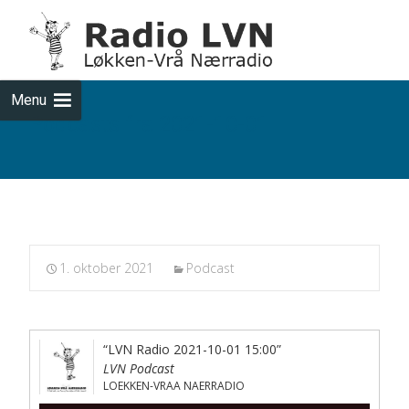
Skip
to
cont
Menu
Podcasts fra 2021-10-01
1. oktober 2021
Podcast
“LVN Radio 2021-10-01 15:00”
LVN Podcast
LOEKKEN-VRAA NAERRADIO