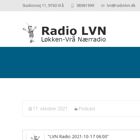
Stadionvej 11, 9760 Vrå
98981999
lvn@radiolvn.dk
Podcasts fra 2021-10-17
17. oktober 2021
Podcast
“LVN Radio 2021-10-17 06:00”