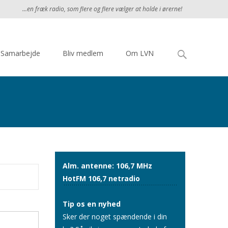
...en fræk radio, som flere og flere vælger at holde i ørerne!
Søg
Samarbejde
Bliv medlem
Om LVN
efter:
Alm. antenne: 106,7 MHz
HotFM 106,7 netradio
Tip os en nyhed
Sker der noget spændende i din