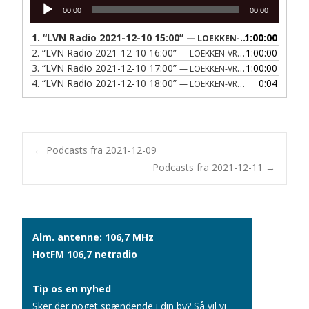
Lydafspiller
00:00
00:00
1.
“LVN Radio 2021-12-10 15:00”
1:00:00
— LOEKKEN-VRAA NAERRADIO
2.
“LVN Radio 2021-12-10 16:00”
1:00:00
— LOEKKEN-VRAA NAERRADIO
3.
“LVN Radio 2021-12-10 17:00”
1:00:00
— LOEKKEN-VRAA NAERRADIO
4.
“LVN Radio 2021-12-10 18:00”
0:04
— LOEKKEN-VRAA NAERRADIO
Post
←
Podcasts fra 2021-12-09
Podcasts fra 2021-12-11
→
navigation
Alm. antenne: 106,7 MHz
HotFM 106,7 netradio
Tip os en nyhed
Sker der noget spændende i din by? Så vil vi