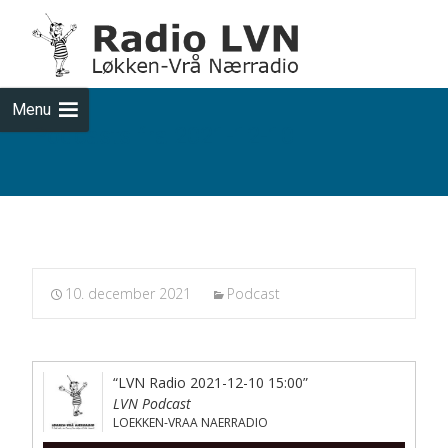
Skip
to
cont
Menu
Podcasts fra 2021-12-10
10. december 2021
Podcast
“LVN Radio 2021-12-10 15:00”
LVN Podcast
LOEKKEN-VRAA NAERRADIO