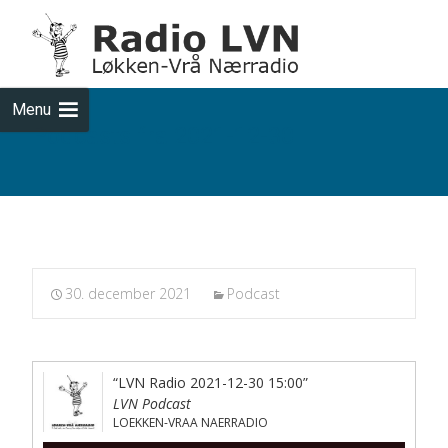
Skip
to
cont
Menu
Podcasts fra 2021-12-30
30. december 2021
Podcast
“LVN Radio 2021-12-30 15:00”
LVN Podcast
LOEKKEN-VRAA NAERRADIO