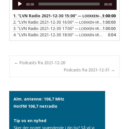
Lydafspiller
00:00
00:00
1.
“LVN Radio 2021-12-30 15:00”
1:00:00
— LOEKKEN-VRAA NAERRADIO
2.
“LVN Radio 2021-12-30 16:00”
1:00:00
— LOEKKEN-VRAA NAERRADIO
3.
“LVN Radio 2021-12-30 17:00”
1:00:00
— LOEKKEN-VRAA NAERRADIO
4.
“LVN Radio 2021-12-30 18:00”
0:04
— LOEKKEN-VRAA NAERRADIO
Post
←
Podcasts fra 2021-12-26
Podcasts fra 2021-12-31
→
navigation
Alm. antenne: 106,7 MHz
HotFM 106,7 netradio
Tip os en nyhed
Sker der noget spændende i din by? Så vil vi