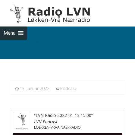
Skip
to
cont
Menu
Podcasts fra 2022-01-13
13. januar 2022
Podcast
“LVN Radio 2022-01-13 15:00”
LVN Podcast
LOEKKEN-VRAA NAERRADIO