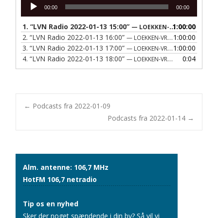
Lydafspiller
00:00
00:00
1.
“LVN Radio 2022-01-13 15:00”
1:00:00
— LOEKKEN-VRAA NAERRADIO
2.
“LVN Radio 2022-01-13 16:00”
1:00:00
— LOEKKEN-VRAA NAERRADIO
3.
“LVN Radio 2022-01-13 17:00”
1:00:00
— LOEKKEN-VRAA NAERRADIO
4.
“LVN Radio 2022-01-13 18:00”
0:04
— LOEKKEN-VRAA NAERRADIO
Post
←
Podcasts fra 2022-01-09
Podcasts fra 2022-01-14
→
navigation
Alm. antenne: 106,7 MHz
HotFM 106,7 netradio
Tip os en nyhed
Sker der noget spændende i din by? Så vil vi