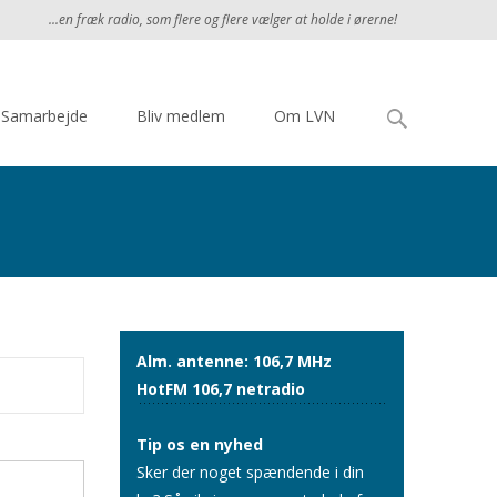
...en fræk radio, som flere og flere vælger at holde i ørerne!
Søg
Samarbejde
Bliv medlem
Om LVN
efter:
Alm. antenne: 106,7 MHz
HotFM 106,7 netradio
Tip os en nyhed
Sker der noget spændende i din