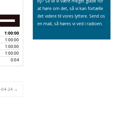
by? Så vil vi være meget glade for
at høre om det, så vi kan fortælle
det videre til vores lyttere.
Send os
Brug
en mail
, så høres vi ved i radioen.
op/ned
piletasterne
1:00:00
for
1:00:00
at
1:00:00
skrue
1:00:00
op
0:04
eller
ned
for
lyden.
2-04-24
→