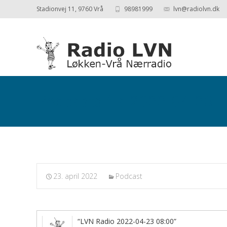
Stadionvej 11, 9760 Vrå
98981999
lvn@radiolvn.dk
Podcasts fra 2022-04-23
23. april 2022
Podcast
“LVN Radio 2022-04-23 08:00”