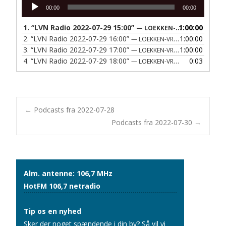
Lydafspiller
00:00
00:00
1.
“LVN Radio 2022-07-29 15:00”
1:00:00
— LOEKKEN-VRAA NAERRADIO
2.
“LVN Radio 2022-07-29 16:00”
1:00:00
— LOEKKEN-VRAA NAERRADIO
3.
“LVN Radio 2022-07-29 17:00”
1:00:00
— LOEKKEN-VRAA NAERRADIO
4.
“LVN Radio 2022-07-29 18:00”
0:03
— LOEKKEN-VRAA NAERRADIO
Post
←
Podcasts fra 2022-07-28
Podcasts fra 2022-07-30
→
navigation
Alm. antenne: 106,7 MHz
HotFM 106,7 netradio
Tip os en nyhed
Sker der noget spændende i din by? Så vil vi