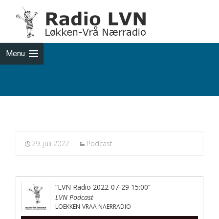
Skip
to
cont
Menu
Podcasts fra 2022-07-29
29. juli 2022
Podcast
“LVN Radio 2022-07-29 15:00”
LVN Podcast
LOEKKEN-VRAA NAERRADIO