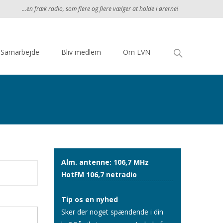
...en fræk radio, som flere og flere vælger at holde i ørerne!
Søg
Samarbejde
Bliv medlem
Om LVN
efter:
Alm. antenne: 106,7 MHz
HotFM 106,7 netradio
Tip os en nyhed
Sker der noget spændende i din