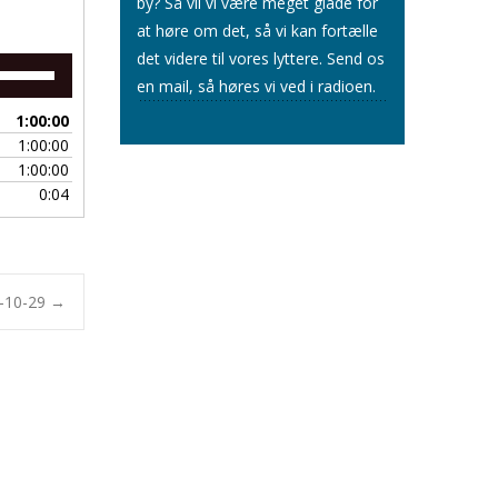
by? Så vil vi være meget glade for
at høre om det, så vi kan fortælle
det videre til vores lyttere.
Send os
Brug
en mail
, så høres vi ved i radioen.
op/ned
piletasterne
1:00:00
for
1:00:00
at
1:00:00
skrue
0:04
op
eller
ned
for
lyden.
2-10-29
→