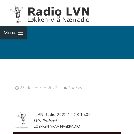
Skip
to
cont
Menu
Podcasts fra 2022-12-23
23. december 2022
Podcast
“LVN Radio 2022-12-23 15:00”
LVN Podcast
LOEKKEN-VRAA NAERRADIO