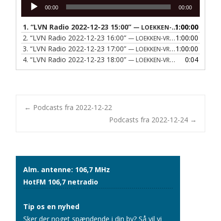
Lydafspiller
00:00
00:00
1.
“LVN Radio 2022-12-23 15:00”
1:00:00
— LOEKKEN-VRAA NAERRADIO
2.
“LVN Radio 2022-12-23 16:00”
1:00:00
— LOEKKEN-VRAA NAERRADIO
3.
“LVN Radio 2022-12-23 17:00”
1:00:00
— LOEKKEN-VRAA NAERRADIO
4.
“LVN Radio 2022-12-23 18:00”
0:04
— LOEKKEN-VRAA NAERRADIO
Post
←
Podcasts fra 2022-12-22
Podcasts fra 2022-12-24
→
navigation
Alm. antenne: 106,7 MHz
HotFM 106,7 netradio
Tip os en nyhed
Sker der noget spændende i din by? Så vil vi