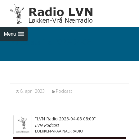
Skip
to
cont
Menu
Podcasts fra 2023-04-08
8. april 2023
Podcast
“LVN Radio 2023-04-08 08:00”
LVN Podcast
LOEKKEN-VRAA NAERRADIO