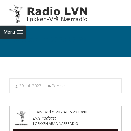
Skip
to
cont
Menu
Podcasts fra 2023-07-29
29. juli 2023
Podcast
“LVN Radio 2023-07-29 08:00”
LVN Podcast
LOEKKEN-VRAA NAERRADIO