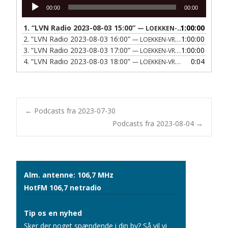
Lydafspiller
00:00
00:00
1.
“LVN Radio 2023-08-03 15:00”
1:00:00
— LOEKKEN-VRAA NAERRADIO
2.
“LVN Radio 2023-08-03 16:00”
1:00:00
— LOEKKEN-VRAA NAERRADIO
3.
“LVN Radio 2023-08-03 17:00”
1:00:00
— LOEKKEN-VRAA NAERRADIO
4.
“LVN Radio 2023-08-03 18:00”
0:04
— LOEKKEN-VRAA NAERRADIO
Post
←
Podcasts fra 2023-07-30
Podcasts fra 2023-08-04
→
navigation
Alm. antenne: 106,7 MHz
HotFM 106,7 netradio
Tip os en nyhed
Sker der noget spændende i din by? Så vil vi