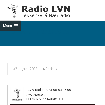
Skip
to
cont
Menu
Podcasts fra 2023-08-03
3. august 2023
Podcast
“LVN Radio 2023-08-03 15:00”
LVN Podcast
LOEKKEN-VRAA NAERRADIO