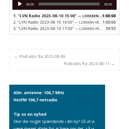
Lydafspiller
00:00
00:00
1.
“LVN Radio 2023-08-10 15:00”
1:00:00
— LOEKKEN-VRAA NAERRADIO
2.
“LVN Radio 2023-08-10 16:00”
1:00:00
— LOEKKEN-VRAA NAERRADIO
3.
“LVN Radio 2023-08-10 17:00”
59:55
— LOEKKEN-VRAA NAERRADIO
Post
←
Podcasts fra 2023-08-06
Podcasts fra 2023-08-11
→
navigation
Alm. antenne: 106,7 MHz
HotFM 106,7 netradio
Tip os en nyhed
Sker der noget spændende i din by? Så vil vi
være meget glade for at høre om det, så vi