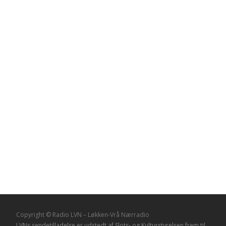
Copyright © Radio LVN – Løkken-Vrå Nærradio
LVNs sendetilladelse er udstedt af Slots- og Kulturstyrelsen frem til