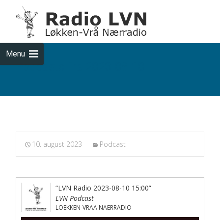
Skip
to
cont
Menu
Podcasts fra 2023-08-10
10. august 2023
Podcast
“LVN Radio 2023-08-10 15:00”
LVN Podcast
LOEKKEN-VRAA NAERRADIO