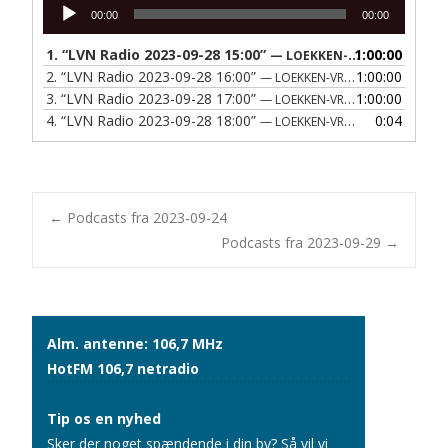
Lydafspiller
00:00
00:00
1.
“LVN Radio 2023-09-28 15:00”
1:00:00
— LOEKKEN-VRAA NAERRADIO
2.
“LVN Radio 2023-09-28 16:00”
1:00:00
— LOEKKEN-VRAA NAERRADIO
3.
“LVN Radio 2023-09-28 17:00”
1:00:00
— LOEKKEN-VRAA NAERRADIO
4.
“LVN Radio 2023-09-28 18:00”
0:04
— LOEKKEN-VRAA NAERRADIO
Post
←
Podcasts fra 2023-09-24
Podcasts fra 2023-09-29
→
navigation
Alm. antenne: 106,7 MHz
HotFM 106,7 netradio
Tip os en nyhed
Sker der noget spændende i din by? Så vil vi