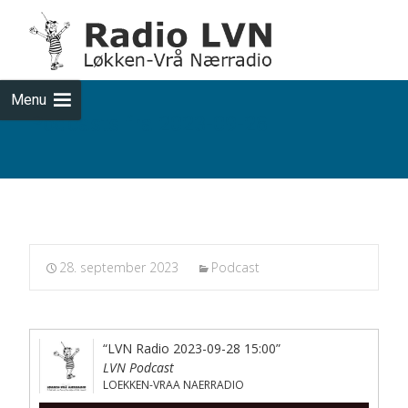
Skip
to
cont
Menu
Podcasts fra 2023-09-28
28. september 2023
Podcast
“LVN Radio 2023-09-28 15:00”
LVN Podcast
LOEKKEN-VRAA NAERRADIO