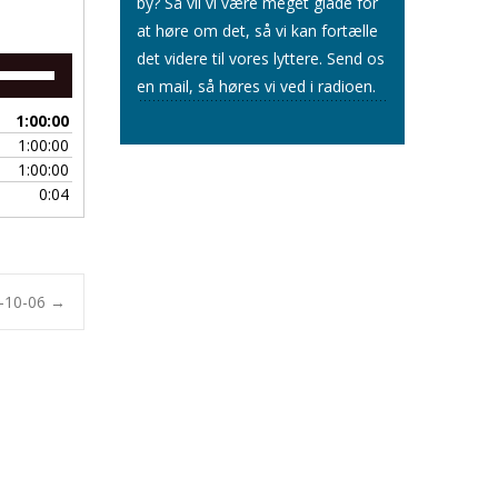
by? Så vil vi være meget glade for
at høre om det, så vi kan fortælle
det videre til vores lyttere.
Send os
Brug
en mail
, så høres vi ved i radioen.
op/ned
piletasterne
1:00:00
for
1:00:00
at
1:00:00
skrue
0:04
op
eller
ned
for
lyden.
3-10-06
→