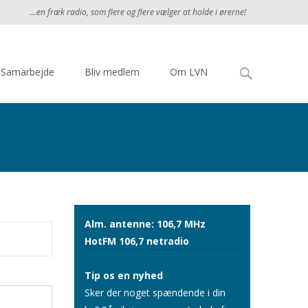
...en fræk radio, som flere og flere vælger at holde i ørerne!
Søg
Samarbejde
Bliv medlem
Om LVN
efter:
Alm. antenne: 106,7 MHz
HotFM 106,7 netradio
Tip os en nyhed
Sker der noget spændende i din