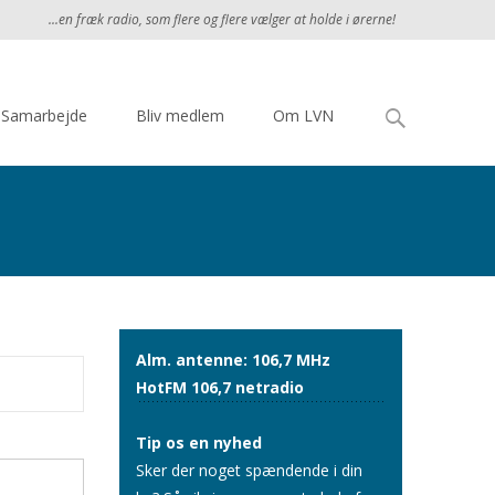
...en fræk radio, som flere og flere vælger at holde i ørerne!
Søg
Samarbejde
Bliv medlem
Om LVN
efter:
Alm. antenne: 106,7 MHz
HotFM 106,7 netradio
Tip os en nyhed
Sker der noget spændende i din