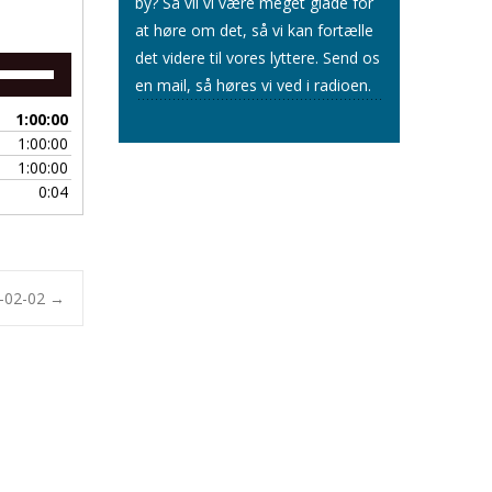
by? Så vil vi være meget glade for
at høre om det, så vi kan fortælle
det videre til vores lyttere.
Send os
Brug
en mail
, så høres vi ved i radioen.
op/ned
piletasterne
1:00:00
for
1:00:00
at
1:00:00
skrue
0:04
op
eller
ned
for
lyden.
4-02-02
→