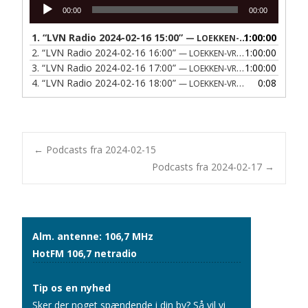
Lydafspiller
00:00
00:00
1.
“LVN Radio 2024-02-16 15:00”
1:00:00
— LOEKKEN-VRAA NAERRADIO
2.
“LVN Radio 2024-02-16 16:00”
1:00:00
— LOEKKEN-VRAA NAERRADIO
3.
“LVN Radio 2024-02-16 17:00”
1:00:00
— LOEKKEN-VRAA NAERRADIO
4.
“LVN Radio 2024-02-16 18:00”
0:08
— LOEKKEN-VRAA NAERRADIO
Post
←
Podcasts fra 2024-02-15
Podcasts fra 2024-02-17
→
navigation
Alm. antenne: 106,7 MHz
HotFM 106,7 netradio
Tip os en nyhed
Sker der noget spændende i din by? Så vil vi