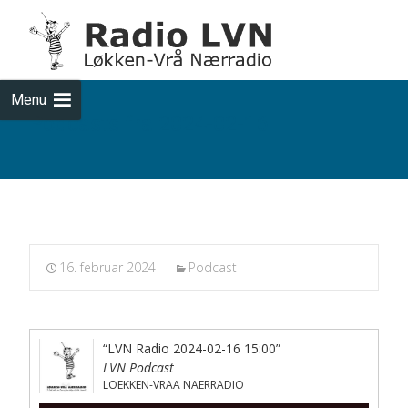
Skip
to
cont
Menu
Podcasts fra 2024-02-16
16. februar 2024
Podcast
“LVN Radio 2024-02-16 15:00”
LVN Podcast
LOEKKEN-VRAA NAERRADIO