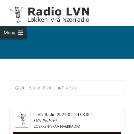
Skip
to
cont
Menu
Podcasts fra 2024-02-24
24. februar 2024
Podcast
“LVN Radio 2024-02-24 08:00”
LVN Podcast
LOEKKEN-VRAA NAERRADIO