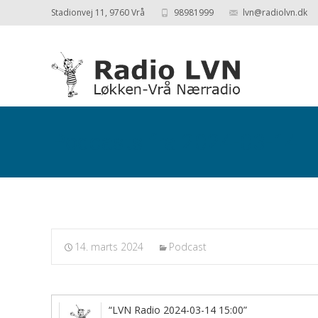
Stadionvej 11, 9760 Vrå
98981999
lvn@radiolvn.dk
Podcasts fra 2024-03-14
14. marts 2024
Podcast
“LVN Radio 2024-03-14 15:00”