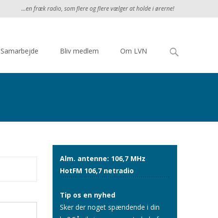
...en fræk radio, som flere og flere vælger at holde i ørerne!
Søg
Samarbejde
Bliv medlem
Om LVN
efter:
Alm. antenne: 106,7 MHz
HotFM 106,7 netradio
Tip os en nyhed
Sker der noget spændende i din