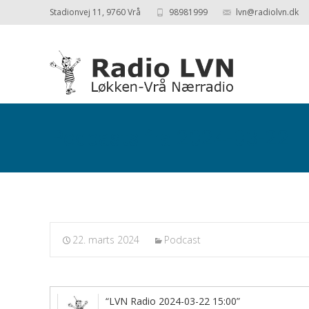
Stadionvej 11, 9760 Vrå
98981999
lvn@radiolvn.dk
Podcasts fra 2024-03-22
22. marts 2024
Podcast
“LVN Radio 2024-03-22 15:00”