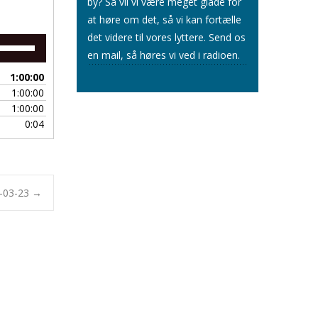
by? Så vil vi være meget glade for
at høre om det, så vi kan fortælle
det videre til vores lyttere.
Send os
Brug
en mail
, så høres vi ved i radioen.
op/ned
piletasterne
1:00:00
for
1:00:00
at
1:00:00
skrue
0:04
op
eller
ned
for
lyden.
4-03-23
→