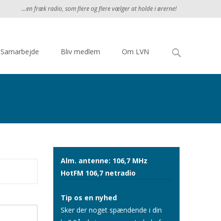
...en fræk radio, som flere og flere vælger at holde i ørerne!
Søg
Samarbejde
Bliv medlem
Om LVN
efter:
Alm. antenne: 106,7 MHz
HotFM 106,7 netradio
Tip os en nyhed
Sker der noget spændende i din