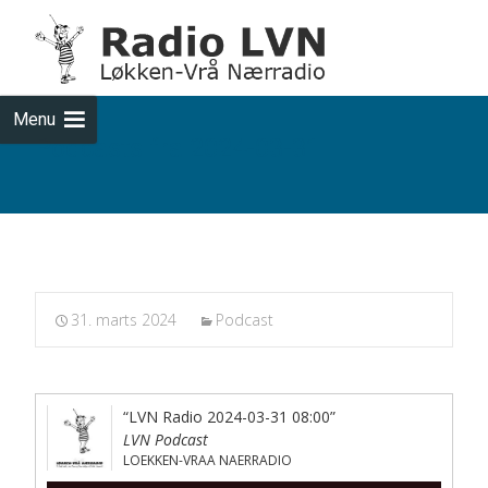
Skip
to
cont
Menu
Podcasts fra 2024-03-31
31. marts 2024
Podcast
“LVN Radio 2024-03-31 08:00”
LVN Podcast
LOEKKEN-VRAA NAERRADIO