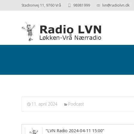
Stadionvej 11, 9760 Vrå
98981999
lvn@radiolvn.dk
Podcasts fra 2024-04-11
11. april 2024
Podcast
“LVN Radio 2024-04-11 15:00”