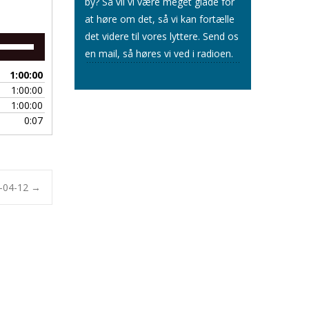
by? Så vil vi være meget glade for
at høre om det, så vi kan fortælle
det videre til vores lyttere.
Send os
Brug
en mail
, så høres vi ved i radioen.
op/ned
piletasterne
1:00:00
for
1:00:00
at
1:00:00
skrue
0:07
op
eller
ned
for
lyden.
4-04-12
→