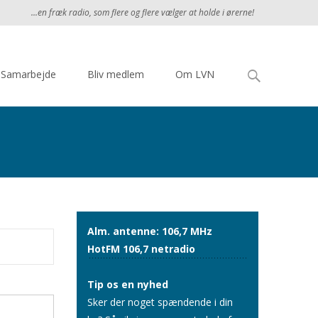
...en fræk radio, som flere og flere vælger at holde i ørerne!
Søg
Samarbejde
Bliv medlem
Om LVN
efter:
Alm. antenne: 106,7 MHz
HotFM 106,7 netradio
Tip os en nyhed
Sker der noget spændende i din