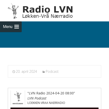
Skip
to
cont
Menu
Podcasts fra 2024-04-20
20. april 2024
Podcast
“LVN Radio 2024-04-20 08:00”
LVN Podcast
LOEKKEN-VRAA NAERRADIO