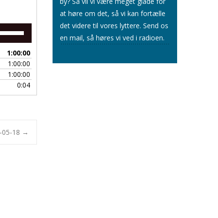
by? Så vil vi være meget glade for
at høre om det, så vi kan fortælle
det videre til vores lyttere.
Send os
Brug
en mail
, så høres vi ved i radioen.
op/ned
piletasterne
1:00:00
for
1:00:00
at
1:00:00
skrue
0:04
op
eller
ned
for
lyden.
4-05-18
→