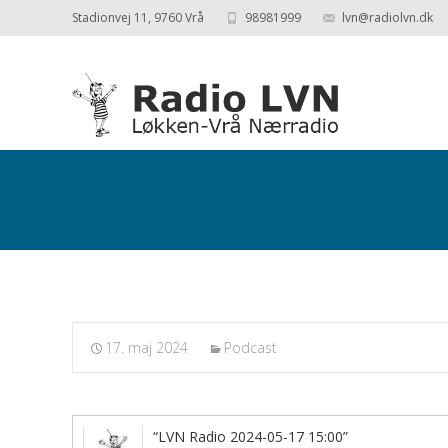
Stadionvej 11, 9760 Vrå
98981999
lvn@radiolvn.dk
Podcasts fra 2024-05-17
17. maj 2024
Podcast
“LVN Radio 2024-05-17 15:00”