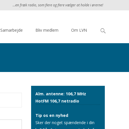
...en fræk radio, som flere og flere vælger at holde i ørerne!
Søg
Samarbejde
Bliv medlem
Om LVN
efter:
Alm. antenne: 106,7 MHz
HotFM 106,7 netradio
Tip os en nyhed
Sker der noget spændende i din