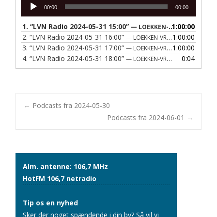
Lydafspiller
00:00
00:00
1.
“LVN Radio 2024-05-31 15:00”
1:00:00
— LOEKKEN-VRAA NAERRADIO
2.
“LVN Radio 2024-05-31 16:00”
1:00:00
— LOEKKEN-VRAA NAERRADIO
3.
“LVN Radio 2024-05-31 17:00”
1:00:00
— LOEKKEN-VRAA NAERRADIO
4.
“LVN Radio 2024-05-31 18:00”
0:04
— LOEKKEN-VRAA NAERRADIO
Post
←
Podcasts fra 2024-05-30
Podcasts fra 2024-06-01
→
navigation
Alm. antenne: 106,7 MHz
HotFM 106,7 netradio
Tip os en nyhed
Sker der noget spændende i din by? Så vil vi