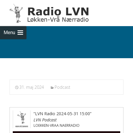
Skip
to
cont
Menu
Podcasts fra 2024-05-31
31. maj 2024
Podcast
“LVN Radio 2024-05-31 15:00”
LVN Podcast
LOEKKEN-VRAA NAERRADIO