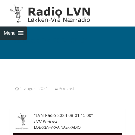
Skip
to
cont
Menu
Podcasts fra 2024-08-01
1. august 2024
Podcast
“LVN Radio 2024-08-01 15:00”
LVN Podcast
LOEKKEN-VRAA NAERRADIO