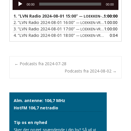
Lydafspiller
00:00
00:00
1.
“LVN Radio 2024-08-01 15:00”
1:00:00
— LOEKKEN-VRAA NAERRADIO
2.
“LVN Radio 2024-08-01 16:00”
1:00:00
— LOEKKEN-VRAA NAERRADIO
3.
“LVN Radio 2024-08-01 17:00”
1:00:00
— LOEKKEN-VRAA NAERRADIO
4.
“LVN Radio 2024-08-01 18:00”
0:04
— LOEKKEN-VRAA NAERRADIO
Post
←
Podcasts fra 2024-07-28
Podcasts fra 2024-08-02
→
navigation
Alm. antenne: 106,7 MHz
HotFM 106,7 netradio
Tip os en nyhed
Sker der noget spændende i din by? Så vil vi