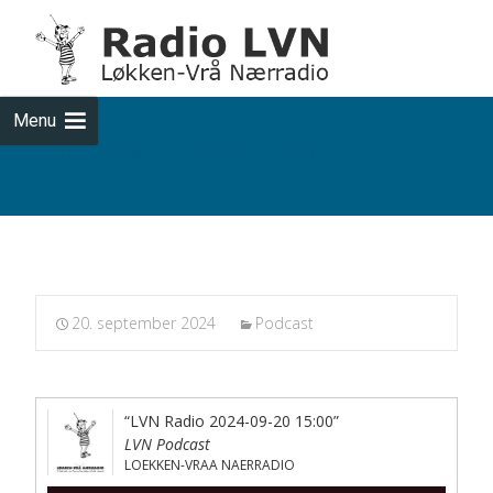
Skip
to
cont
Menu
Podcasts fra 2024-09-20
20. september 2024
Podcast
“LVN Radio 2024-09-20 15:00”
LVN Podcast
LOEKKEN-VRAA NAERRADIO