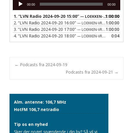
Lydafspiller
00:00
00:00
1.
“LVN Radio 2024-09-20 15:00”
1:00:00
— LOEKKEN-VRAA NAERRADIO
2.
“LVN Radio 2024-09-20 16:00”
1:00:00
— LOEKKEN-VRAA NAERRADIO
3.
“LVN Radio 2024-09-20 17:00”
1:00:00
— LOEKKEN-VRAA NAERRADIO
4.
“LVN Radio 2024-09-20 18:00”
0:04
— LOEKKEN-VRAA NAERRADIO
Post
←
Podcasts fra 2024-09-19
Podcasts fra 2024-09-21
→
navigation
Alm. antenne: 106,7 MHz
HotFM 106,7 netradio
Tip os en nyhed
Sker der noget spændende i din by? Så vil vi