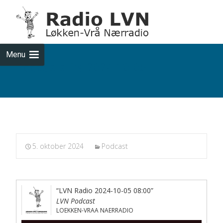
Skip
to
cont
Menu
Podcasts fra 2024-10-05
5. oktober 2024
Podcast
“LVN Radio 2024-10-05 08:00”
LVN Podcast
LOEKKEN-VRAA NAERRADIO