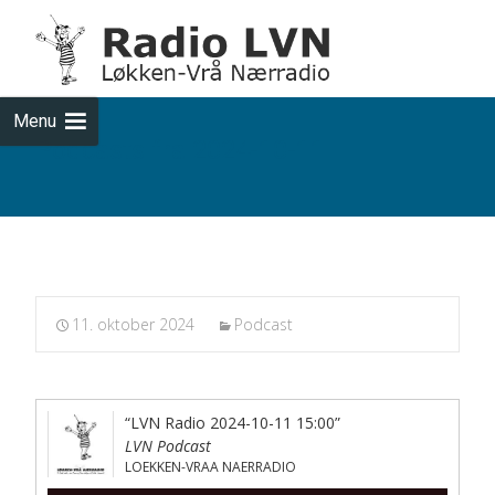
Skip
to
cont
Menu
Podcasts fra 2024-10-11
11. oktober 2024
Podcast
“LVN Radio 2024-10-11 15:00”
LVN Podcast
LOEKKEN-VRAA NAERRADIO