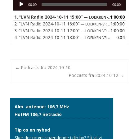
Lydafspiller
00:00
00:00
1.
“LVN Radio 2024-10-11 15:00”
1:00:00
— LOEKKEN-VRAA NAERRADIO
2.
“LVN Radio 2024-10-11 16:00”
1:00:00
— LOEKKEN-VRAA NAERRADIO
3.
“LVN Radio 2024-10-11 17:00”
1:00:00
— LOEKKEN-VRAA NAERRADIO
4.
“LVN Radio 2024-10-11 18:00”
0:04
— LOEKKEN-VRAA NAERRADIO
Post
←
Podcasts fra 2024-10-10
Podcasts fra 2024-10-12
→
navigation
Alm. antenne: 106,7 MHz
HotFM 106,7 netradio
Tip os en nyhed
Sker der noget spændende i din by? Så vil vi