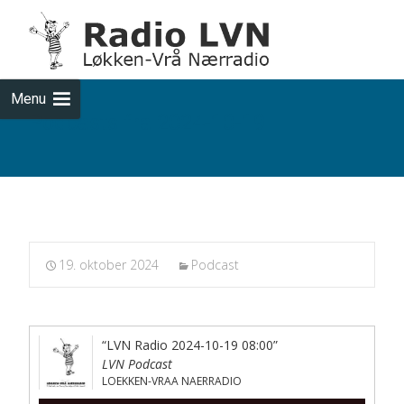
Skip
to
cont
Menu
Podcasts fra 2024-10-19
19. oktober 2024
Podcast
“LVN Radio 2024-10-19 08:00”
LVN Podcast
LOEKKEN-VRAA NAERRADIO