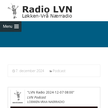
Skip
to
cont
Menu
Podcasts fra 2024-12-07
7. december 2024
Podcast
“LVN Radio 2024-12-07 08:00”
LVN Podcast
LOEKKEN-VRAA NAERRADIO