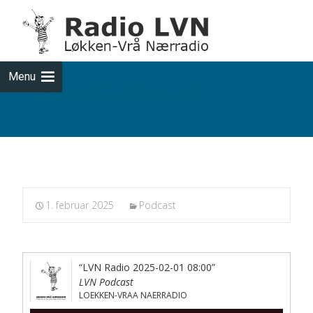
Skip
to
cont
Menu
Podcasts fra 2025-02-01
1. februar 2025
Podcast
“LVN Radio 2025-02-01 08:00”
LVN Podcast
LOEKKEN-VRAA NAERRADIO