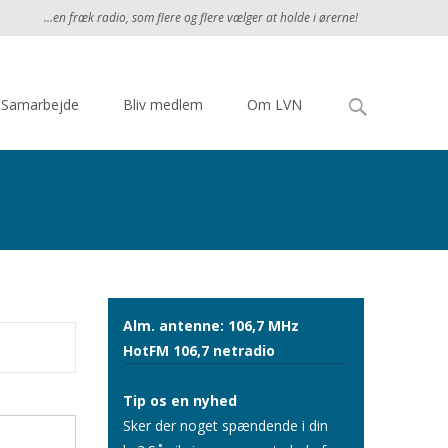
...en fræk radio, som flere og flere vælger at holde i ørerne!
Søg
Samarbejde
Bliv medlem
Om LVN
efter:
Alm. antenne: 106,7 MHz
HotFM 106,7 netradio
Tip os en nyhed
Sker der noget spændende i din