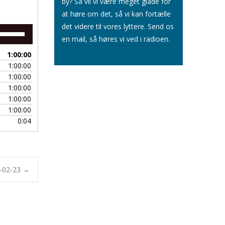
by? Så vil vi være meget glade for
at høre om det, så vi kan fortælle
det videre til vores lyttere.
Send os
Brug
en mail
, så høres vi ved i radioen.
op/ned
piletasterne
1:00:00
for
1:00:00
at
1:00:00
skrue
1:00:00
op
1:00:00
eller
1:00:00
ned
0:04
for
lyden.
5-02-23
→