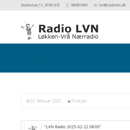
Stadionvej 11, 9760 Vrå
98981999
lvn@radiolvn.dk
Podcasts fra 2025-02-22
22. februar 2025
Podcast
“LVN Radio 2025-02-22 08:00”